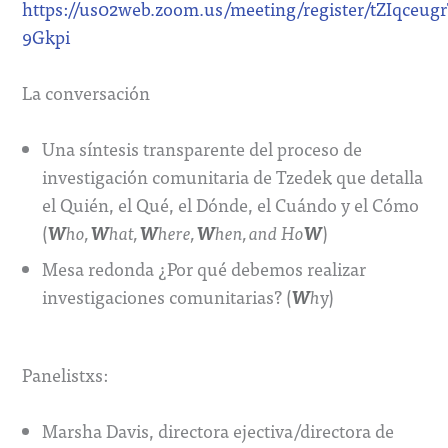
https://us02web.zoom.us/meeting/register/tZIqce
9Gkpi
La conversación
Una síntesis transparente del proceso de
investigación comunitaria de Tzedek que detalla
el Quién, el Qué, el Dónde, el Cuándo y el Cómo
W
W
W
W
W
(
)
ho,
hat,
here,
hen, and Ho
Mesa redonda ¿Por qué debemos realizar
W
investigaciones comunitarias? (
y)
h
Panelistxs:
Marsha Davis, directora ejectiva/directora de