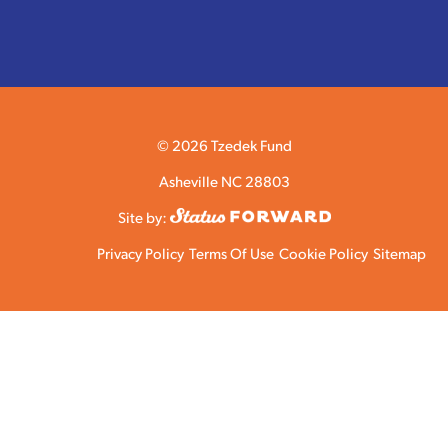
© 2026 Tzedek Fund
Asheville NC 28803
Site by:
Privacy Policy
Terms Of Use
Cookie Policy
Sitemap