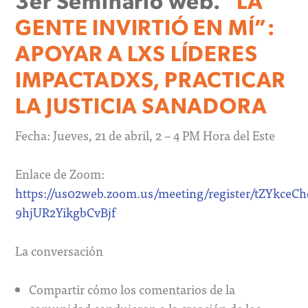
3er Seminario web.
“LA
GENTE INVIRTIÓ EN MÍ”:
APOYAR A LXS LÍDERES
IMPACTADXS, PRACTICAR
LA JUSTICIA SANADORA
Fecha: Jueves, 21 de abril, 2 – 4 PM Hora del Este
Enlace de Zoom:
https://us02web.zoom.us/meeting/register/tZYkceC
9hjUR2YikgbCvBjf
La conversación
Compartir cómo los comentarios de la