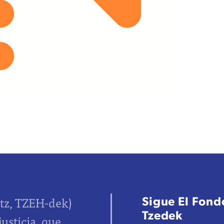
Sigue El Fondo
tz, TZEH-dek)
Tzedek
justicia, que