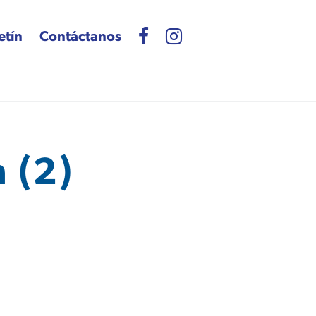
etín
Contáctanos
 (2)