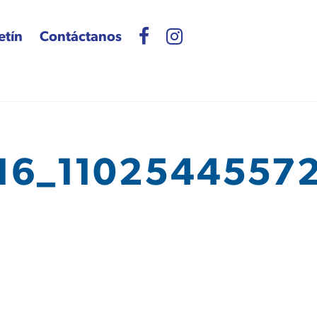
etín
Contáctanos
16_1102544557