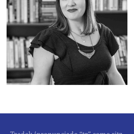
Tzedek (pronunciado “tz” como ritz,