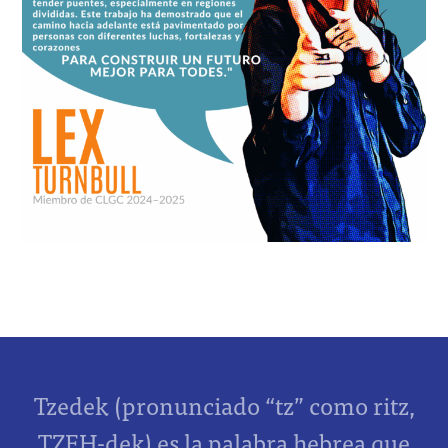
Tzedek (pronunciado “tz” como ritz,
TZEH-dek) es la palabra hebrea que